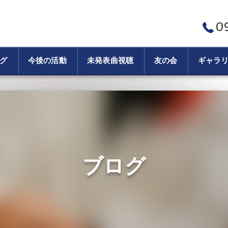
0
グ
今後の活動
未発表曲視聴
友の会
ギャラ
ブログ