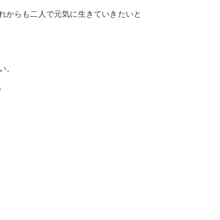
からも二人で元気に生きていきたいと
い。
。