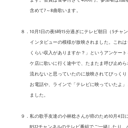
ます。会費は食事付きで4000円、参加者は2曲
含めて7～8曲歌います。
８．10月1日の夜6時15分過ぎにテレビ朝日（5チ
インタビューの模様が放映されました。これはシ
くらい収入がありますか？」というアンケートを
ケ店に歌いに行く途中で、たまたま呼び止められ
流れないと思っていたのに放映されてびっくりし
お電話や、ラインで「テレビに映っていたよ」と
ました。
９．私の歌手友達の小林稔さんが癌のため10月4日
BS12チャンネルのテレビ番組でご一緒したり、