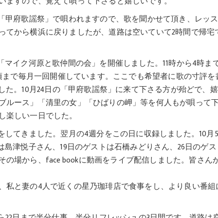
いますので、覚えて唄って下さると嬉しいです。
を「甲府歌謡祭」で唄われますので、歌を聞かせて頂き、レッ
ってから横浜に戻りましたが、道路は空いていて2時間で帰宅
「マイク河原と歌仲間の会」を開催しました。11時から4時ま
月頃まで毎月一回開催しています。ここでも希望者に歌の寸評を
した。10月24日の「甲府歌謡祭」に来て下さる方が殆どで、
ブルース」「清里の女」「ひばりの岬」等を何人もが唄って
し楽しい一日でした。
をしてきました。翌月の4週分をこの日に収録しました。10月
は島津悦子さん、19日のゲストは石橋みどりさん、26日のゲス
場から、face bookに動画をライブ配信しました。皆さん
、私と妻の4人で近くの星乃珈琲店で食事をし、より良い番組
ら22日まで半分仕事、半分リフレッシュの3日間です。道路は