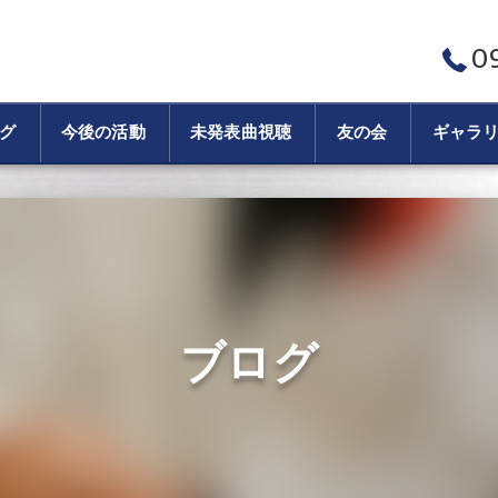
0
グ
今後の活動
未発表曲視聴
友の会
ギャラ
ブログ