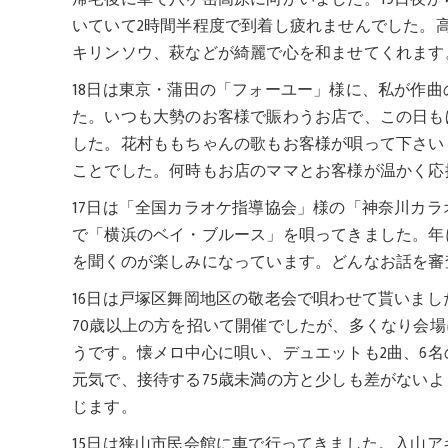
いていて2時間半程度で到着し疲れませんでした。
キリンソウ、萩などが綺麗で心を和ませてくれます
18日は東京・蒲田の「フォーユー」様に、私が作
た。いつも大勢のお客様で賑わうお店で、この日も
した。花村ももちゃんの歌もお客様が唄って下さい
ことでした。何時もお店のママとお客様が温かく応
17日は「全国カラオケ指導協会」様の「神奈川カ
で「横浜のベイ・ブルース」を唄ってきました。年
を聞くのが楽しみになっています。どんなお話を審
16日は戸塚区舞岡地区の敬老会で唄わせて貰いま
70歳以上の方を招いて開催でしたが、多くなり会場
うです。懐メロ中心に唄い、デュエットも2曲、6
元気で、接待する75歳未満の方と少しも差がない
じます。
15日は狭山市民会館に車で行ってきました。入山