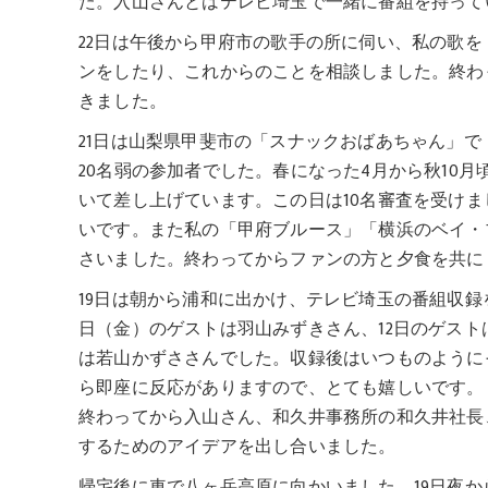
た。入山さんとはテレビ埼玉で一緒に番組を持って
22日は午後から甲府市の歌手の所に伺い、私の歌
ンをしたり、これからのことを相談しました。終わ
きました。
21日は山梨県甲斐市の「スナックおばあちゃん」で
20名弱の参加者でした。春になった4月から秋10
いて差し上げています。この日は10名審査を受けま
いです。また私の「甲府ブルース」「横浜のベイ・
さいました。終わってからファンの方と夕食を共に
19日は朝から浦和に出かけ、テレビ埼玉の番組収録
日（金）のゲストは羽山みずきさん、12日のゲスト
は若山かずささんでした。収録後はいつものようにその
ら即座に反応がありますので、とても嬉しいです。
終わってから入山さん、和久井事務所の和久井社長
するためのアイデアを出し合いました。
帰宅後に車で八ヶ岳高原に向かいました。19日夜か