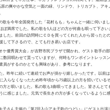
高原の爽やかな空気と一面の緑、リンドウ、トリカブト、アキ
。
曲の歌を今年全国発売した「花村もも」ちゃんと一緒に伺いま
ほぼ満席でした。私の歌を5人ほどの方が何曲も唄って下さい
ました。前回の訪問時にＣＤを買ってくれた人から習ったと
援して下さるので、とても行き易いお店です。
ラオケ優秀賞大会」が吉野市民プラザで開かれ、ゲスト歌手の
に数回唄わせて貰っていますが、何時もワンポイントレッス
査員がするのかとても興味があり、参考になります。
した。昨年に続いて連続でお声が掛かり嬉しかったです。以前
に入らなくなったため昨年頃から75歳以上の方を招いている
名の方と唄いました。私の歌も3曲唄ってきました。皆さんとて
ように感じました。元気で長生きの方が多くなっているように
アキ子さん主催の「第7回入山アキ子歌のつどい」にゲスト出演