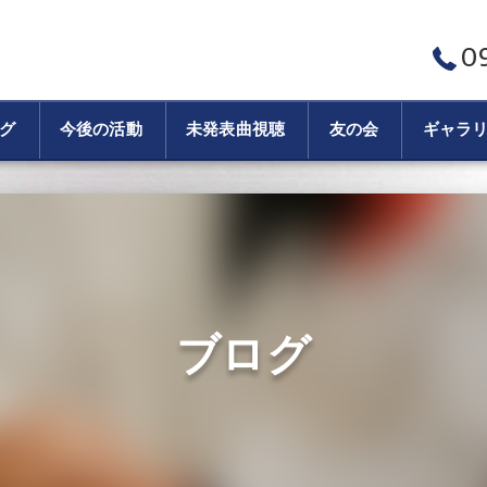
0
グ
今後の活動
未発表曲視聴
友の会
ギャラ
ブログ