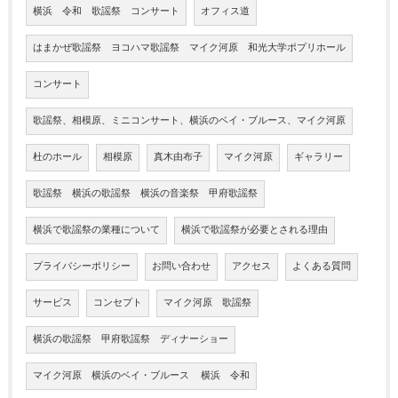
横浜 令和 歌謡祭 コンサート
オフィス道
はまかぜ歌謡祭 ヨコハマ歌謡祭 マイク河原 和光大学ポプリホール
コンサート
歌謡祭、相模原、ミニコンサート、横浜のベイ・ブルース、マイク河原
杜のホール
相模原
真木由布子
マイク河原
ギャラリー
歌謡祭 横浜の歌謡祭 横浜の音楽祭 甲府歌謡祭
横浜で歌謡祭の業種について
横浜で歌謡祭が必要とされる理由
プライバシーポリシー
お問い合わせ
アクセス
よくある質問
サービス
コンセプト
マイク河原 歌謡祭
横浜の歌謡祭 甲府歌謡祭 ディナーショー
マイク河原 横浜のベイ・ブルース 横浜 令和