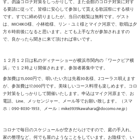
す。勿論コロナ対策をしっかりして、また会館のコロナ対策に対す
る要請に従って、皆様に安心して参加して貰える歌謡祭にする積り
です。すでに締め切りましたが、当日の観覧は無料です。ゲスト
は、MICHIKO様、小林稔様、リン・ユミ様とマイク河原で、歌唱は夕
方６時前後になると思います。とても上手な方が参加されますの
で、良かったら聞きに来て頂ければ幸いです。
１２月１２日は私のディナーショーが横浜市関内の「ワークピア横
浜」で１２時より開催されます。参加者募集中です。
参加費は15,000円で、唄いたい方は先着30名様、2コーラス唄えます
が、参加費は17,000円です。美味しいコース料理も楽しめます。コロ
ナ対策をしっかりして開催いたします。申込はマイク河原まで、お
電話、Line、メッセンジャー、メール等でお願い致します。（スマ
ホ：090-8030-1953、メール：mike3939kawahara@docomo.ne.jp）
コロナで毎日のスケジュールが空きだらけですので、庭の手入れ、
家の整理など、何でも屋のようなことをしています。お陰様で、い