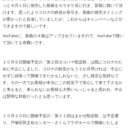
っと９月１日に発売した新曲をカラオケ店に行き、皆様に聴いて頂
けます。思ったよりコロナの終息が長引き、新曲の発売タイミング
が悪かったと反省していましたが、これからはキャンペーンなどが
できますので嬉しいです。
YouTubeに、新曲の４曲はアップされていますので、YouTubeで聴い
て頂いても有難いです。
１０月６日開催予定の「第２回ヨコハマ歌謡祭」は既にコロナのた
めに中止にしました。コロナの終息がもう２か月早ければ、中止に
せずに頑張って開催できたかもしれないと、少し残念な気持ちで
す。その一方でお客様が本当にこの状況下で安心して来て下さるか
と考えると、来られないお客様も大勢いらっしゃると思われ、中止
は賢明な対処だったとも思っています。
１０月２０日に開催予定の「第２１回はまかぜ歌謡祭」は予定通
り、戸塚区民文化センター・さくらプラザホールで開催いたしま